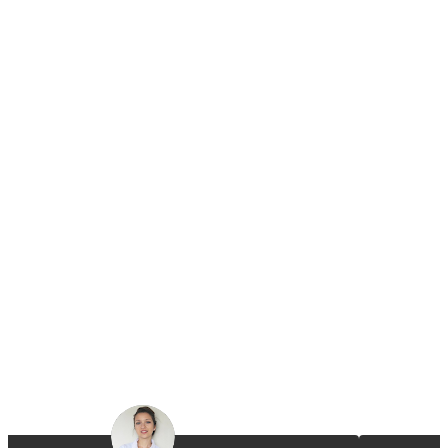
La zone bien-être
Sauna au feu de bois, jacuzzi au feu de bois et massage shiatsu dans
un espace dédié pur nature. A partir de 15€ par personne
Home
ECOLODGES
ACTIVITÉS
RESTAURATION
BONS CADEAUX
ACCÈS/CONTACT
Politique de confidentialité
Mentions Légales