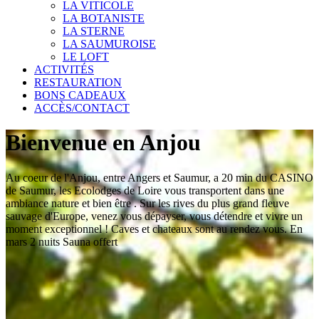
LA VITICOLE
LA BOTANISTE
LA STERNE
LA SAUMUROISE
LE LOFT
ACTIVITÉS
RESTAURATION
BONS CADEAUX
ACCÈS/CONTACT
Bienvenue en Anjou
Au coeur de l'Anjou, entre Angers et Saumur, a 20 min du CASINO
de Saumur, les Ecolodges de Loire vous transportent dans une
ambiance nature et bien être . Sur les rives du plus grand fleuve
sauvage d'Europe, venez vous dépayser, vous détendre et vivre un
moment exceptionnel ! Caves et chateaux sont au rendez vous. En
mars 2 nuits Sauna offert