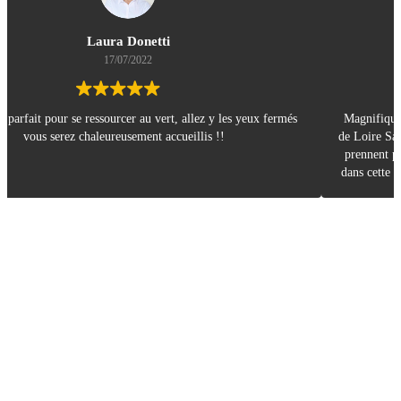
Mathieu Viardin (Magnavalkyr)
13/07/2022
Magnifique séjour dans un cadre idyllique, situé à 5min des bords
de Loire Sandrine et Didier sont des hôtes simples et chaleureux qui
prennent plaisir à nous partager leur univers. Dépaysement assuré
dans cette belle verdure entourée d'animaux. Les cabanes sont cosy
et tout confort, allez-y les yeux fermés. N’hésitez pas a jeté un œil a
leur Instagram ( #ecolodgesdeloire ) PS: mention spécial pour le
jacuzzi en pleine nature. Merci encore à vous deux pour cette
Évaluation
Google
:
4.9
sur 5,
Basée sur
58 avis
.
expérience. Caroline et Mathieu =)
création par
ecolodgedeloire
| Copyright © 2020 |
Contact
-Vacances nature en France- Idées de cadeaux de Noël écologiques-
Passer des bonnes vacances en famille- Vacances en France en
famille: dépaysement garanti- Des vacances loin de la ville à la
campagne- Des vacances pour tous les goûts dans la famille-
Retrouver l’esprit des vacances à la ferme avec des animaux- Des
vacances écologiques en famille en France- Nuit insolite en cabane
dans les arbres en Anjou- WE de Pâques : profitons les uns des
autres !- Où partir pour un week-end nature en automne- Glamping